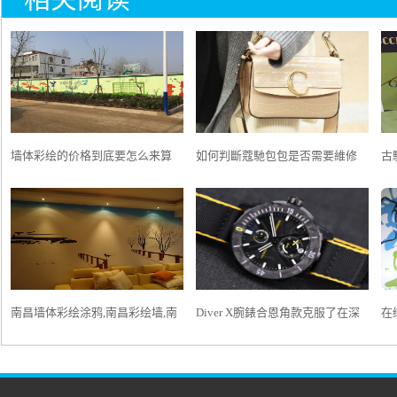
墙体彩绘的价格到底要怎么来算
如何判斷蔻馳包包是否需要維修
古
呢？
（了解包包破損的判斷標準）
色
南昌墙体彩绘涂鸦,南昌彩绘墙,南
Diver X腕錶合恩角款克服了在深
在
昌墙壁彩绘,南昌彩绘墙壁
海環境下的佩戴要求