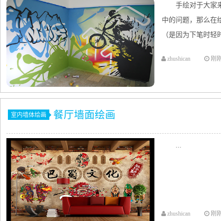
手绘对于大家
中的问题，那么在
（是因为下笔时轻时
zhushican
刚
餐厅墙面绘画
室内墙体绘画
...
zhushican
刚