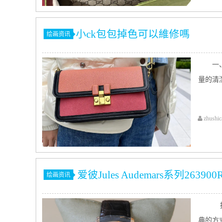
​小ck包包掉色可以維修嗎
绘画资讯
一
量的清
zhushic
爱彼Jules Audemars系列263900
绘画资讯
拥
典的方式