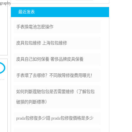
raphy...
最近发表
​手表換電池怎麽操作
​皮具包包維修 上海包包維修
​皮具自己如何保養 奢侈品牌皮具保養
手表壞了去哪修？不同故障修復費用曝光！
，
如何判斷蔻馳包包是否需要維修（了解包包
。
破損的判斷標準）
prada包修復多少錢 prada包修復價格是多少