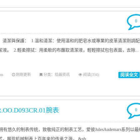
0
、清潔與保護： 1.溫和清潔：使用溫和的肥皂水或專業的皮革清潔劑調配
潔液。 2.輕柔擦拭：用柔軟的布蘸取清潔液，輕輕擦拭包包表面，去除...
an
刚刚更新
分类：绘画资讯
阅读(334)
阅读全文
R.OO.D093CR.01腕表
0
有悠久的制表传统，致敬纯正的制表工艺，爱彼JulesAudemars系列以最
，展现机械制表上百年来的传承之源。 &nb...