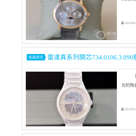
zhushic
雷達真系列開芯734.0106.3.09
绘画资讯
雷
光的陶
zhushic