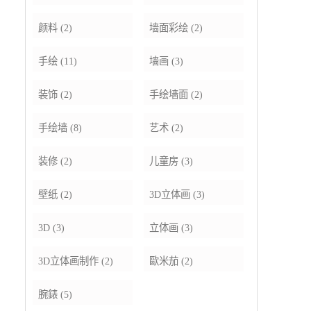
颜料
(2)
墙面彩绘
(2)
手绘
(11)
墙画
(3)
装饰
(2)
手绘墙面
(2)
手绘墙
(8)
艺术
(2)
装修
(2)
儿童房
(3)
壁纸
(2)
3D立体画
(3)
3D
(3)
立体画
(3)
3D立体画制作
(2)
歐米茄
(2)
腕錶
(5)