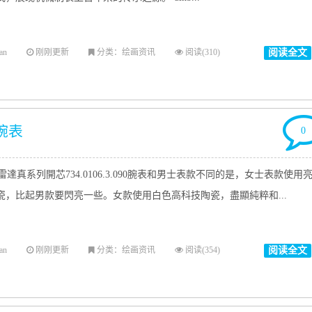
an
刚刚更新
分类：绘画资讯
阅读(310)
阅读全文
0腕表
0
達真系列開芯734.0106.3.090腕表和男士表款不同的是，女士表款使用
瓷，比起男款要閃亮一些。女款使用白色高科技陶瓷，盡顯純粹和...
an
刚刚更新
分类：绘画资讯
阅读(354)
阅读全文