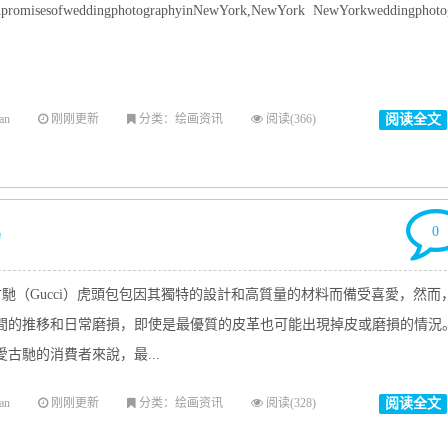
promisesofweddingphotographyinNewYork,NewYork NewYorkweddingphotog
an
刚刚更新
分类：绘画资讯
阅读(366)
阅读全文
嗎
0
馳（Gucci）虎頭包包因其獨特的設計和高質量的材料而備受喜愛，然而
間的推移和日常磨損，即使是最優質的皮革也可能出現掉皮或磨損的情況
愛古馳的消費者來說，最...
an
刚刚更新
分类：绘画资讯
阅读(328)
阅读全文