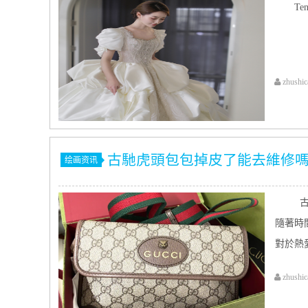
Ten
zhushic
古馳虎頭包包掉皮了能去維修
绘画资讯
古
隨著時
對於熱
zhushic