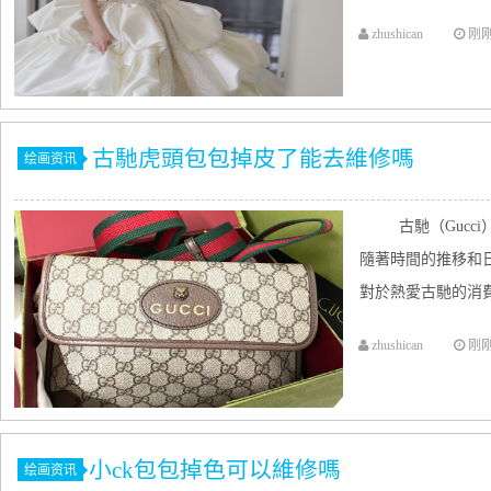
zhushican
刚
古馳虎頭包包掉皮了能去維修嗎
绘画资讯
古馳（Gucc
隨著時間的推移和
對於熱愛古馳的消費
zhushican
刚
​小ck包包掉色可以維修嗎
绘画资讯