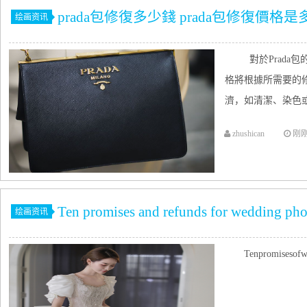
prada包修復多少錢 prada包修復價格是
绘画资讯
對於Prada
格將根據所需要的
濟，如清潔、染色或修
zhushican
刚
Ten promises and refunds for wedding ph
绘画资讯
Tenpromisesof