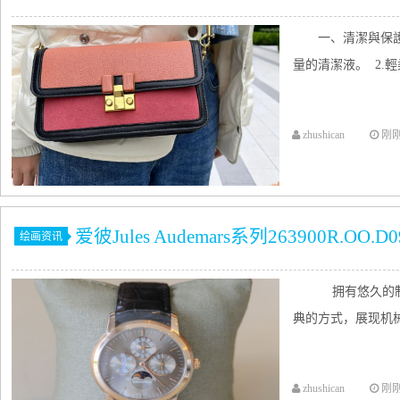
一、清潔與保
量的清潔液。 2.
zhushican
刚
爱彼Jules Audemars系列263900R.OO.D
绘画资讯
拥有悠久的制表
典的方式，展现机械制
zhushican
刚