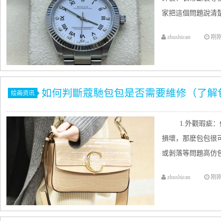
家把這個問題說清楚
zhushican
刚
如何判斷蔻馳包包是否需要維修（了解
绘画资讯
1.外觀瑕疵
損壞，那麽包包很
或剝落等問題高仿包包
zhushican
刚