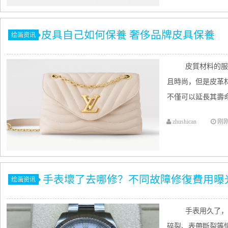
​皮具自己如何保養 奢侈品牌皮具保養
绘画资讯
皮質材料的服
且時尚，但是皮革
不僅可以延長其壽命
zhushican
刚
手表壞了去哪修？不同故障修復費用曝
绘画资讯
手表用久了，
碎裂、表帶斷裂等