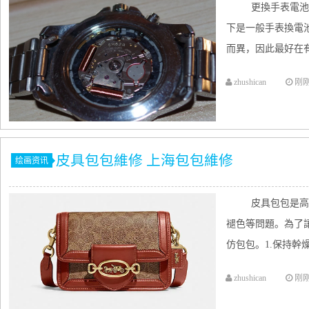
更換手表電池
下是一般手表換電
而異，因此最好在有
zhushican
刚
​皮具包包維修 上海包包維修
绘画资讯
皮具包包是高
褪色等問題。為了
仿包包。1.保持幹燥 .
zhushican
刚