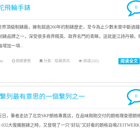
頓陀飛輪手錶
0
界頂級制錶廠，擁有超過260年的制錶歴史，至今為止少數未曾中斷過鐘
制錶品牌之一，深受很多商界精英、政界名門的青睞，這就是江詩丹頓，
增加一項...
an
刚刚更新
分类：绘画资讯
阅读(242)
阅读全文
”繫列最有意思的一個繫列之一
0
日，筆者走訪了北京SKP朗格專賣店，在品味剛剛交付的朗格理查德朗
0.032大復雜腕錶之時，又發現了一只“好玩”又好看的朗格自鳴ZEITWER