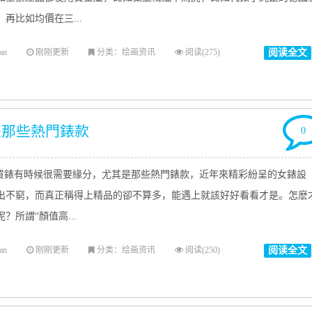
再比如均價在三...
an
刚刚更新
分类：绘画资讯
阅读(275)
阅读全文
是那些熱門錶款
0
錶有時候很需要緣分，尤其是那些熱門錶款，近年來精彩紛呈的女錶設
出不窮，而真正稱得上精品的卻不算多，能遇上就該好好看看才是。怎麽
？所謂“顏值高...
an
刚刚更新
分类：绘画资讯
阅读(250)
阅读全文