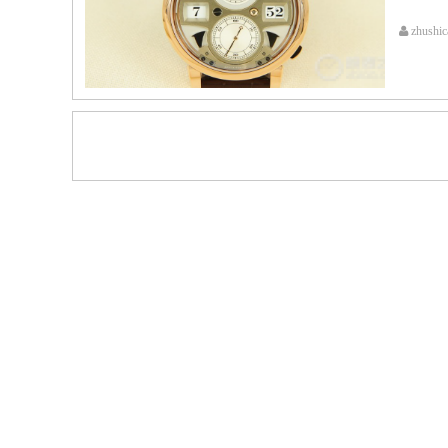
zhushic