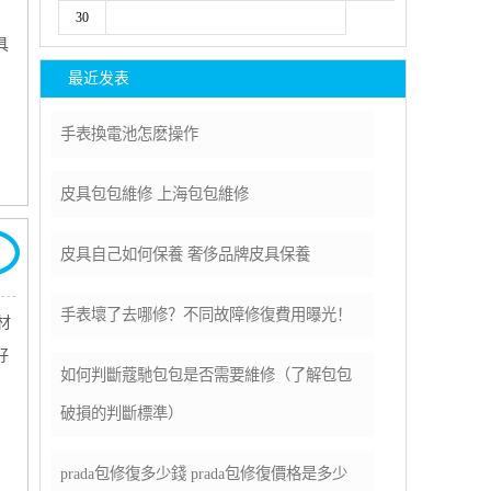
，
30
具
最近发表
​手表換電池怎麽操作
​皮具包包維修 上海包包維修
​皮具自己如何保養 奢侈品牌皮具保養
手表壞了去哪修？不同故障修復費用曝光！
材
好
如何判斷蔻馳包包是否需要維修（了解包包
破損的判斷標準）
prada包修復多少錢 prada包修復價格是多少