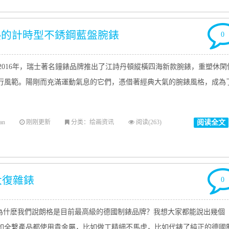
熱的計時型不銹鋼藍盤腕錶
0
016年，瑞士著名鐘錶品牌推出了江詩丹頓縱橫四海新款腕錶，重塑休閑
行風範。陽剛而充滿運動氣息的它們，憑借著經典大氣的腕錶風格，成為
an
刚刚更新
分类：绘画资讯
阅读(263)
阅读全文
大復雜錶
0
什麽我們說朗格是目前最高級的德國制錶品牌？我想大家都能說出幾個
如全繫產品都使用貴金屬，比如做工精細不馬虎，比如代錶了純正的德國