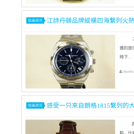
江詩丹頓品牌縱橫四海繫列火
绘画资讯
2
雅的旅
時下...
zhushic
感受一只來自朗格1815繫列的
绘画资讯
為
點，比