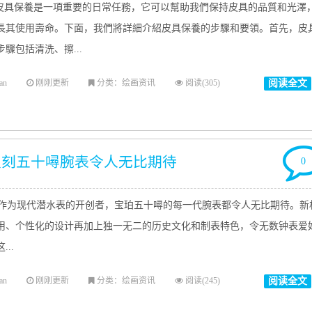
具保養是一項重要的日常任務，它可以幫助我們保持皮具的品質和光澤
長其使用壽命。下面，我們將詳細介紹皮具保養的步驟和要領。首先，皮
驟包括清洗、擦...
an
刚刚更新
分类：绘画资讯
阅读(305)
阅读全文
复刻五十噚腕表令人无比期待
0
为现代潜水表的开创者，宝珀五十噚的每一代腕表都令人无比期待。新
用、个性化的设计再加上独一无二的历史文化和制表特色，令无数钟表爱
...
an
刚刚更新
分类：绘画资讯
阅读(245)
阅读全文