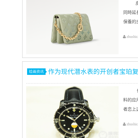
皮
同時延
保養的步
zhushic
作为现代潜水表的开创者宝珀
绘画资讯
作
料的应
者恋上这
zhushic