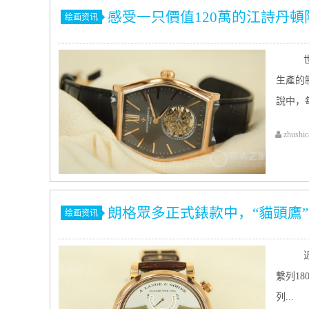
感受一只價值120萬的江詩丹
绘画资讯
世
生產的
說中，每
zhushic
朗格眾多正式錶款中，“貓頭鷹
绘画资讯
近
繫列18
列...