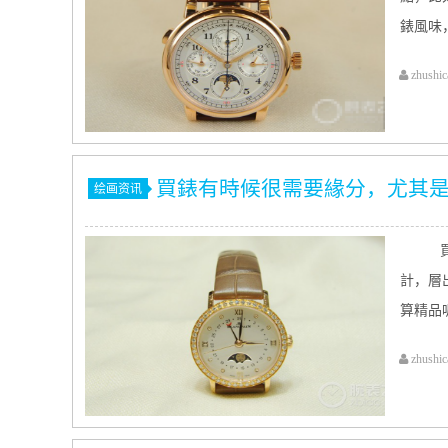
錶風味，
zhushic
買錶有時候很需要緣分，尤其
绘画资讯
買
計，層
算精品呢
zhushic