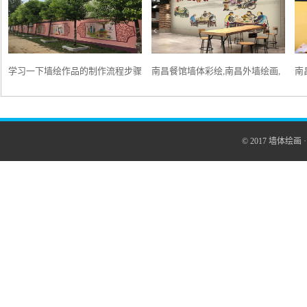
学习一下墙绘作品的制作流程步骤
南昌餐馆墙体彩绘,南昌外墙绘画,
南
和注意事项
南昌手绘墙壁画,南昌墙绘幼儿园
绘
园
© 2017
墙体绘画