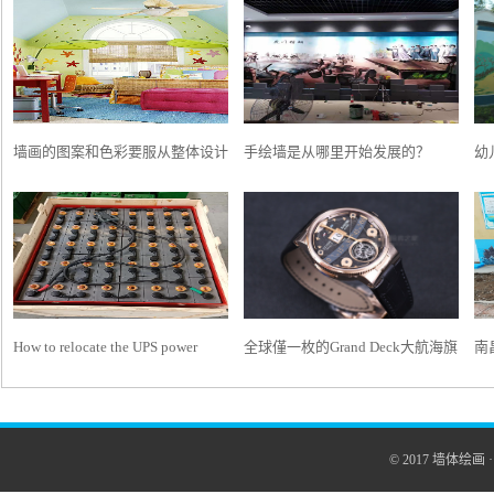
墙画的图案和色彩要服从整体设计
手绘墙是从哪里开始发展的？
幼
风格
是
How to relocate the UPS power
全球僅一枚的Grand Deck大航海旗
南
supply host and lithium-ion battery
艦陀飛輪腕錶
南
in the computer room?
© 2017
墙体绘画