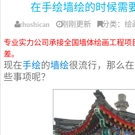
在手绘墙绘的时候需
zhushican
刚刚更新
分类：绘
专业实力公司承接全国墙体绘画工程项
差。
现在
手绘
的
墙绘
很流行，那么在
些事项呢？