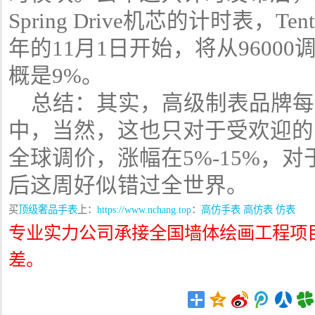
Spring Drive机芯的计时表，T
年的11月1日开始，将从96000
概是9%。
总结：其实，高级制表品牌每
中，当然，这也只对于受欢迎的
全球调价，涨幅在5%-15%，
后这周好似错过全世界。
买
顶级奢品手表
上：
https://www.nchang.top
：
高仿手表
高仿表
仿表
专业实力公司承接全国墙体绘画工程项
差。