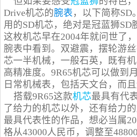
但如果要感受
冠蓝狮
的特色，
Drive机芯的
腕表
，以下简称SD
用的SD机芯，绝对是冠蓝狮S
这枚机芯早在2004年就问世了
腕表中看到。双避震，摆轮游丝
芯一半机械，一般石英，既有机
高精准度。9R65机芯可以做到
日常机械表，包括天文台，而且
搭载9R65这款
机芯
最具有代
了给力的机芯以外，还有给力的
最具代表性的作品，想必当属201
格从43000人民币，调整至488