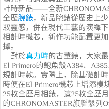
計時新品——全新CHRONOMAST
全歴
腕錶
，新品腕錶從歴史上少見的
取靈感，併在現代工藝的演繹下
相計時機芯，新作功能配置更加
擇。
對於
真力時
的古董錶，大家最
El Primero的鮑魚殼A384、
規計時款。實際上，除基礎計時錶
時便在El Primero機芯上增
25枚全歴月相錶，這25枚全歴
的CHRONOMASTER旗艦繫列O