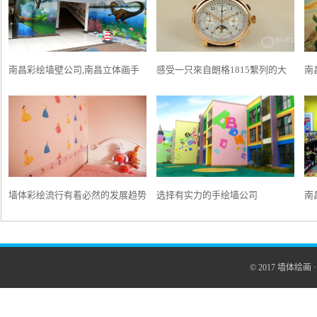
南昌彩绘墙壁公司,南昌立体画手
感受一只來自朗格1815繫列的大
南
绘,南昌背景墙墙体彩绘,南昌手绘
復雜錶
墙
背景墙
绘
墙体彩绘流行有着必然的发展趋势
选择有实力的手绘墙公司
南
南
© 2017
墙体绘画