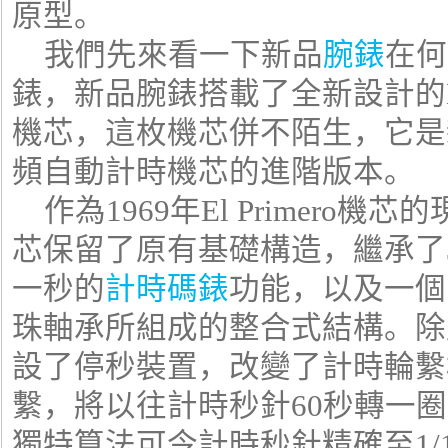
原型。
我們先來看一下新品
腕錶
在何
錶，新品腕錶搭載了全新設計的El P
機芯，這枚機芯併不陌生，它是新一代E
頻自動計時機芯的進階版本。
作為1969年El Primero機芯的現代
芯保留了原有基礎構造，繼承了3
一秒的
計時碼錶
功能，以及一個
珠軸承所組成的整合式結構。除此之外E
設了停秒裝置，改變了計時輪繫
繫，將以往計時秒針60秒轉一圈
獨特算法可令計時秒針精確至1/