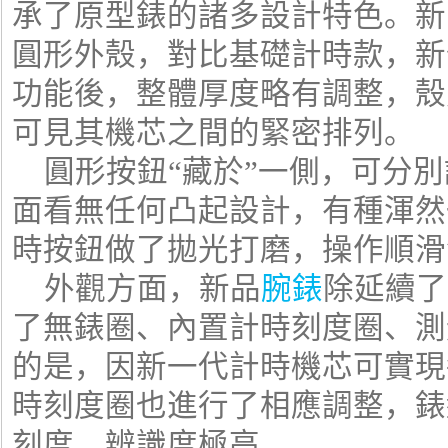
承了原型錶的諸多設計特色。新
圓形外殼，對比基礎計時款，新
功能後，整體厚度略有調整，殼
可見其機芯之間的緊密排列。
圓形按鈕“藏於”一側，可分別
面看無任何凸起設計，有種渾然
時按鈕做了拋光打磨，操作順滑
外觀方面，新品
腕錶
除延續了
了無錶圈、內置計時刻度圈、測
的是，因新一代計時機芯可實現
時刻度圈也進行了相應調整，錶盤
刻度，辨識度極高。