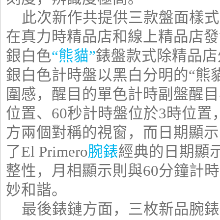
此次新作共提供三款盤面樣式
在真力時精品店和線上精品店發
銀白色
“熊貓”
錶盤款式除精品店
銀白色計時盤以黑白分明的“熊
圍感，醒目的單色計時副盤醒目
位置、60秒計時盤位於3時位
方兩個對稱的視窗，而日期顯示
了El Primero
腕錶
經典的日期顯
整性，月相顯示則與60分鐘計
妙和諧。
最後錶鏈方面，三枚新品腕錶