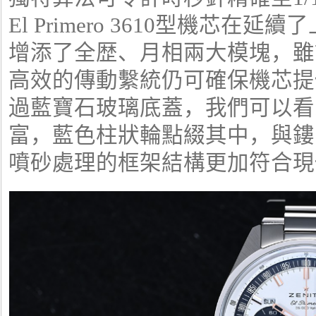
El Primero 3610型機芯
增添了全歴、月相兩大模塊，雖
高效的傳動繫統仍可確保機芯提
過藍寶石玻璃底蓋，我們可以看
富，藍色柱狀輪點綴其中，與鏤
噴砂處理的框架結構更加符合現