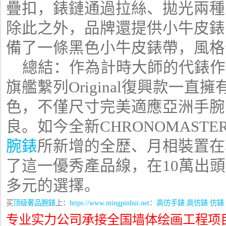
疊扣，錶鏈通過拉絲、拋光兩種
除此之外，品牌還提供小牛皮錶
備了一條黑色小牛皮錶帶，風格
總結：作為計時大師的代錶作品之
旗艦繫列Original復興款一
色，不僅尺寸完美適應亞洲手腕
良。如今全新CHRONOMASTER
腕錶
所新增的全歴、月相裝置在
了這一優秀產品線，在10萬出
多元的選擇。
买
顶级奢品腕錶
上：
https://www.mingpinhui.net
：
高仿手錶
高仿錶
仿錶
专业实力公司承接全国墙体绘画工程项